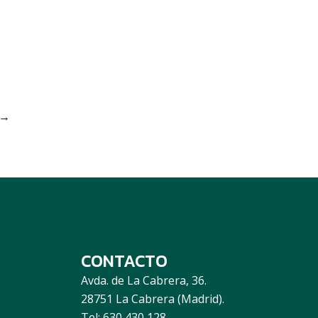
→
CONTACTO
Avda. de La Cabrera, 36.
28751 La Cabrera (Madrid).
Tel: 630 430 128