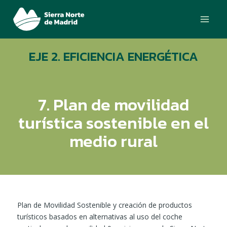
Ir
Main
al
Menu
contenido
EJE 2. EFICIENCIA ENERGÉTICA
7. Plan de movilidad
turística sostenible en el
medio rural
Plan de Movilidad Sostenible y creación de productos
turísticos basados en alternativas al uso del coche